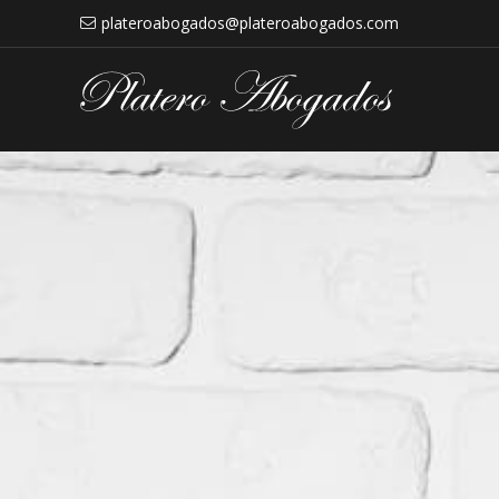
plateroabogados@plateroabogados.com