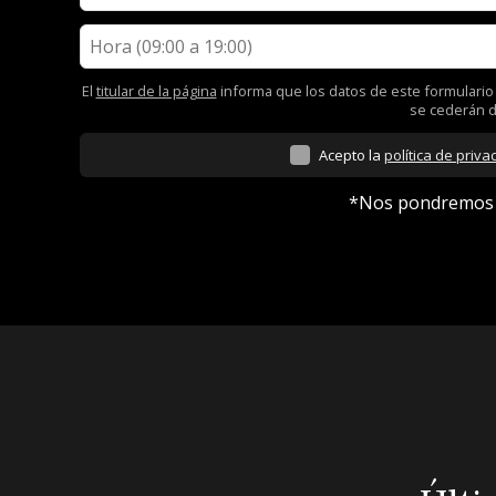
El
titular de la página
informa que los datos de este formulario s
se cederán d
Acepto la
política de priva
*Nos pondremos en